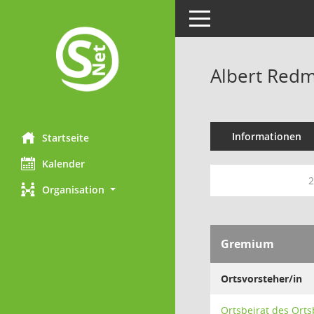
Toggle navigation
Albert Red
Informationen
Startseite
Kalender
2
Organisation
Gremium
Ortsvorsteher/in
Ortsbeirat des Orts