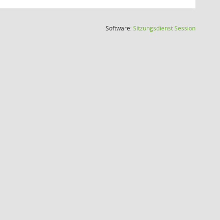
(Wird in
Software:
Sitzungsdienst
Session