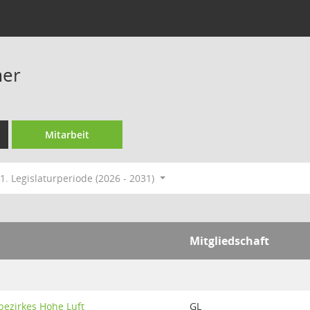
mer
Mitarbeit
1. Legislaturperiode (2026 - 2031)
Mitgliedschaft
bezirkes Hohe Luft
GL