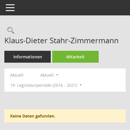
Toggle navigation
Rechercheauswahl
Klaus-Dieter Stahr-Zimmermann
Informationen
Mitarbeit
Aktuell
Aktuell
19. Legislaturperiode (2016 - 2021)
Keine Daten gefunden.