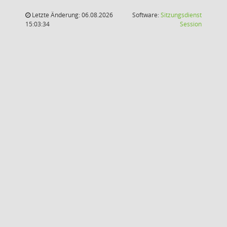
Letzte Änderung: 06.08.2026
Software:
Sitzungsdienst
(Wird in
15:03:34
Session