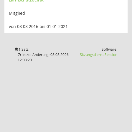
Mitglied
von 08.08.2016 bis 01.01.2021
1 Satz
Software:
(Wird in
Letzte Änderung: 08.08.2026
Sitzungsdienst
Session
12:03:20