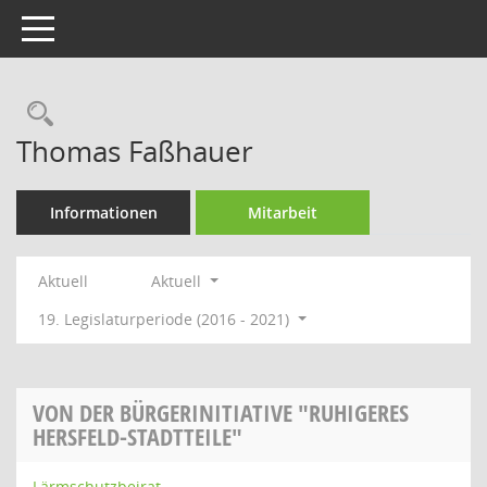
Toggle navigation
Rechercheauswahl
Thomas Faßhauer
Informationen
Mitarbeit
Aktuell
Aktuell
19. Legislaturperiode (2016 - 2021)
VON DER BÜRGERINITIATIVE "RUHIGERES
HERSFELD-STADTTEILE"
Lärmschutzbeirat