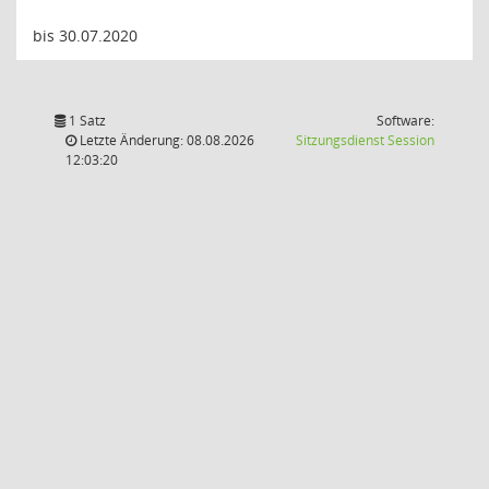
bis 30.07.2020
1 Satz
Software:
(Wird in
Letzte Änderung: 08.08.2026
Sitzungsdienst
Session
12:03:20