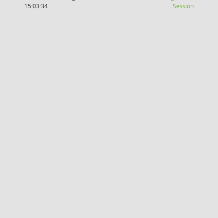
(Wird in
15:03:34
Session