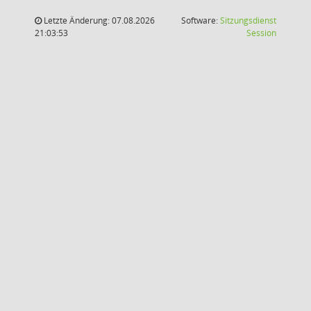
Letzte Änderung: 07.08.2026
Software:
Sitzungsdienst
(Wird in
21:03:53
Session