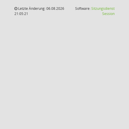
Letzte Änderung: 06.08.2026
Software:
Sitzungsdienst
(Wird in
21:05:21
Session