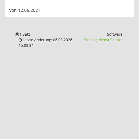
von 12.06.2021
1 Satz
Software:
(Wird in
Letzte Änderung: 06.08.2026
Sitzungsdienst
Session
15:03:34