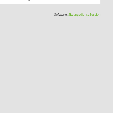
(Wird in
Software:
Sitzungsdienst
Session