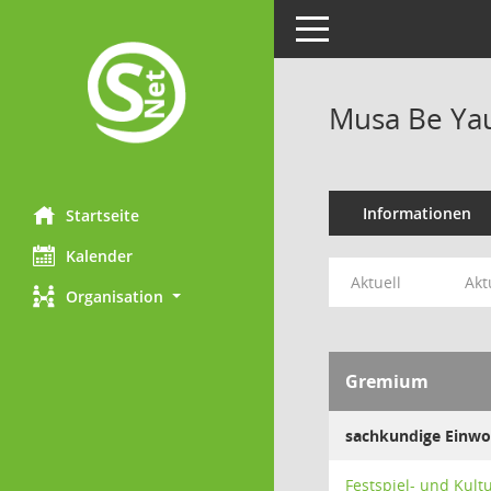
Toggle navigation
Musa Be Ya
Informationen
Startseite
Kalender
Aktuell
Akt
Organisation
Gremium
sachkundige Einwo
Festspiel- und Kul