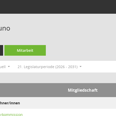
uno
Mitarbeit
uell
21. Legislaturperiode (2026 - 2031)
Mitgliedschaft
hner/innen
turkommission