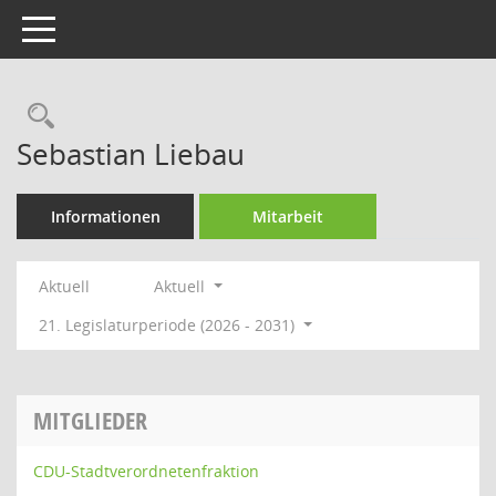
Toggle navigation
Rechercheauswahl
Sebastian Liebau
Informationen
Mitarbeit
Aktuell
Aktuell
21. Legislaturperiode (2026 - 2031)
MITGLIEDER
CDU-Stadtverordnetenfraktion