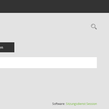
Rec
en
(Wird in
Software:
Sitzungsdienst
Session