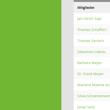
Mitglieder
Jan-Ulrich Saal
Thomas Schaffert
Thomas Gerlach
Sebastian Liebau
Barbara Meyer
Dr. Frank Meyer
Marlene Moehle As
Silvia Schoeneman
Jonas Seitz