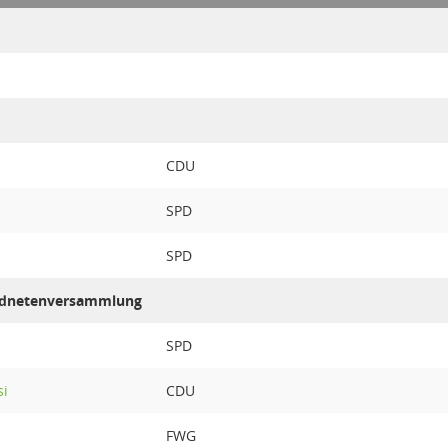
CDU
SPD
SPD
ordnetenversammlung
SPD
si
CDU
FWG