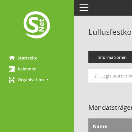
Toggle navigation
Lullusfestk
Informationen
Startseite
Kalender
21. Legislaturperio
Organisation
Mandatsträger
Name