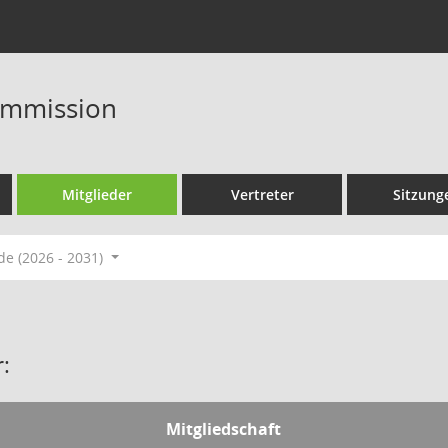
ommission
Mitglieder
Vertreter
Sitzung
de (2026 - 2031)
:
Mitgliedschaft