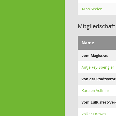
Arno Seelen
Mitgliedschaft
Name
vom Magistrat
Antje Fey-Spengler
von der Stadtver
Karsten Vollmar
vom Lullusfest-Vere
Volker Drewes