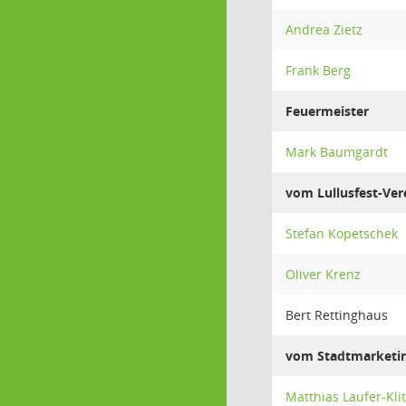
Andrea Zietz
Frank Berg
Feuermeister
Mark Baumgardt
vom Lullusfest-Vere
Stefan Kopetschek
Oliver Krenz
Bert Rettinghaus
vom Stadtmarketing
Matthias Laufer-Kli