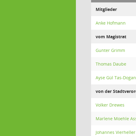
Mitglieder
Anke Hofmann
vom Magistrat
Gunter Grimm
Thomas Daube
Ayse Gül Tas-Dogan
von der Stadtver
Volker Drewes
Marlene Moehle As
Johannes Vierheller