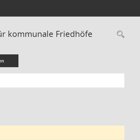
ür kommunale Friedhöfe
Rec
en