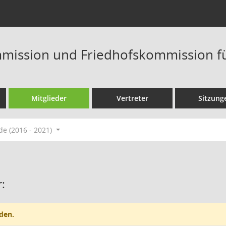
mission und Friedhofskommission f
Mitglieder
Vertreter
Sitzung
de (2016 - 2021)
:
den.