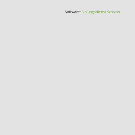
(Wird in
Software:
Sitzungsdienst
Session