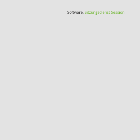
(Wird in
Software:
Sitzungsdienst
Session