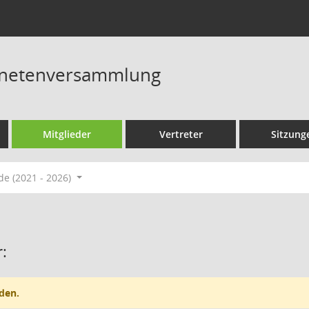
dnetenversammlung
Mitglieder
Vertreter
Sitzung
de (2021 - 2026)
:
den.