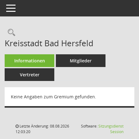
Toggle navigation
Rechercheauswahl
Kreisstadt Bad Hersfeld
Informationen
Mitglieder
Vertreter
Keine Angaben zum Gremium gefunden.
Letzte Änderung: 08.08.2026
Software:
Sitzungsdienst
(Wird in
12:03:20
Session