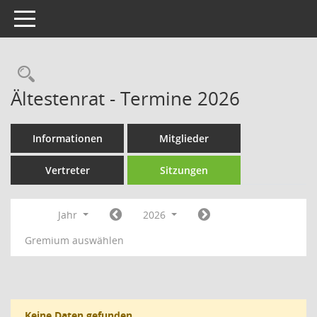
Toggle navigation
Rechercheauswahl
Ältestenrat - Termine 2026
Informationen
Mitglieder
Vertreter
Sitzungen
Jahr
2026
Gremium auswählen
Keine Daten gefunden.