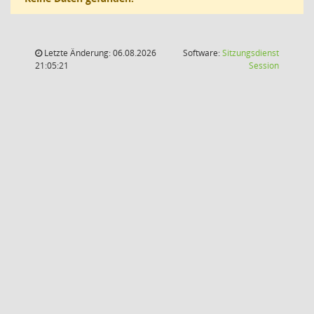
Letzte Änderung: 06.08.2026
Software:
Sitzungsdienst
(Wird in
21:05:21
Session