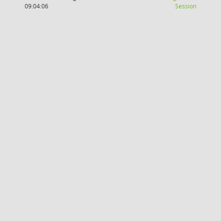
(Wird in
09:04:06
Session