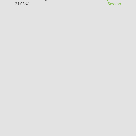
(Wird in
21:03:41
Session