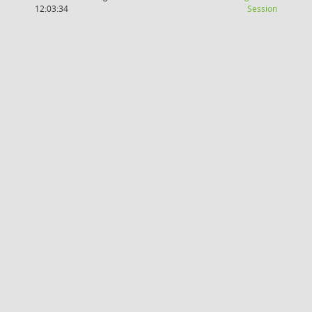
(Wird in
12:03:34
Session