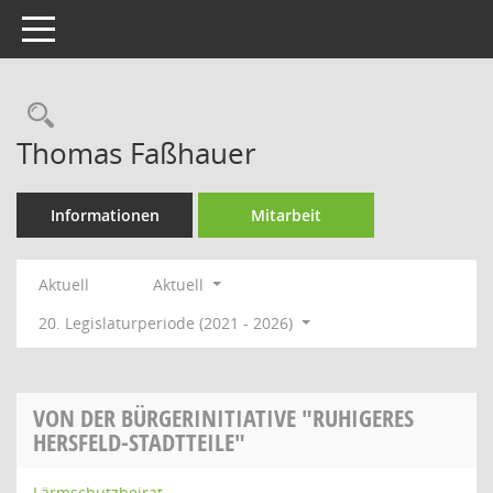
Toggle navigation
Rechercheauswahl
Thomas Faßhauer
Informationen
Mitarbeit
Aktuell
Aktuell
20. Legislaturperiode (2021 - 2026)
VON DER BÜRGERINITIATIVE "RUHIGERES
HERSFELD-STADTTEILE"
Lärmschutzbeirat