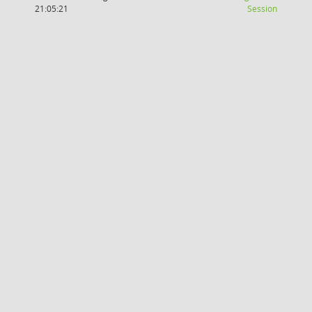
(Wird in
21:05:21
Session