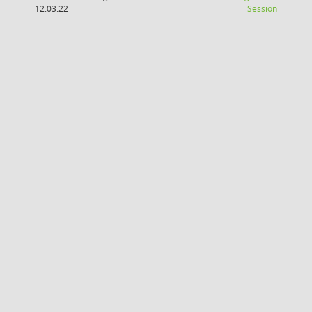
(Wird in
12:03:22
Session