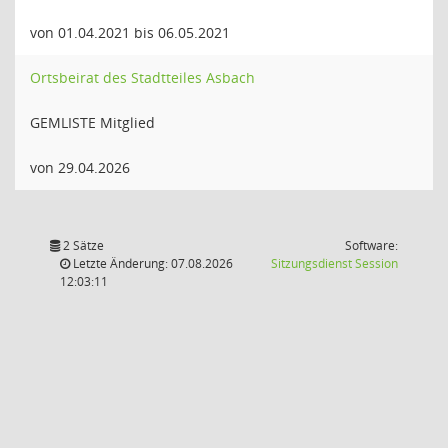
von 01.04.2021 bis 06.05.2021
Ortsbeirat des Stadtteiles Asbach
GEMLISTE Mitglied
von 29.04.2026
2 Sätze
Software:
(Wird in
Letzte Änderung: 07.08.2026
Sitzungsdienst
Session
12:03:11