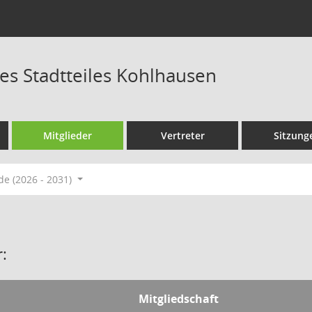
des Stadtteiles Kohlhausen
Mitglieder
Vertreter
Sitzung
de (2026 - 2031)
:
Mitgliedschaft