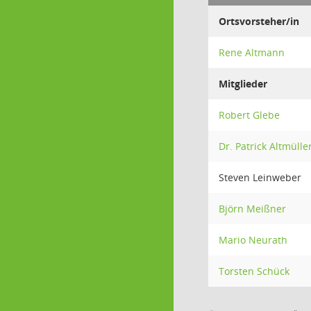
Ortsvorsteher/in
Rene Altmann
Mitglieder
Robert Glebe
Dr. Patrick Altmülle
Steven Leinweber
Björn Meißner
Mario Neurath
Torsten Schück