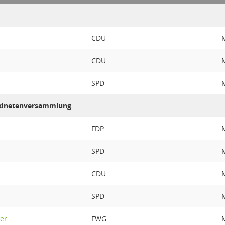
CDU
M
CDU
M
SPD
M
ordnetenversammlung
FDP
M
SPD
M
CDU
M
SPD
M
er
FWG
M