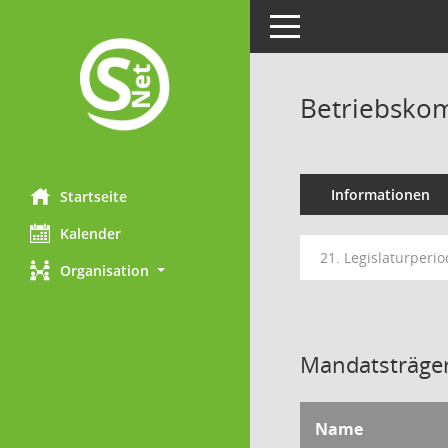
Toggle navigation
Betriebskom
Informationen
Startseite
Kalender
21. Legislaturperio
Organisation
Mandatsträger
Name