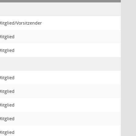
itglied/Vorsitzender
itglied
itglied
itglied
itglied
itglied
itglied
itglied