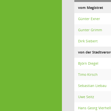
vom Magistrat
Günter Exner
Gunter Grimm
Dirk Siebert
von der Stadtver
Björn Diegel
Timo Kirsch
Sebastian Liebau
Uwe Seitz
Hans Georg Vierhell