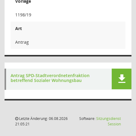
Vorlage
1198/19
Art
Antrag
Antrag SPD-Stadtverordnetenfraktion
betreffend Sozialer Wohnungsbau
Letzte Änderung: 06.08.2026
Software:
Sitzungsdienst
(Wird in
21:05:21
Session