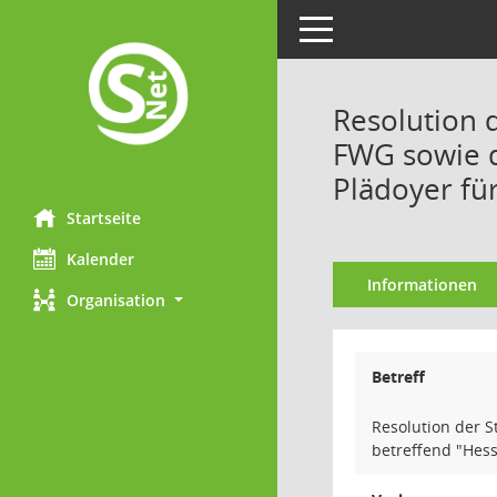
Toggle navigation
Resolution 
FWG sowie d
Plädoyer fü
Startseite
Kalender
Informationen
Organisation
Betreff
Resolution der 
betreffend "Hes