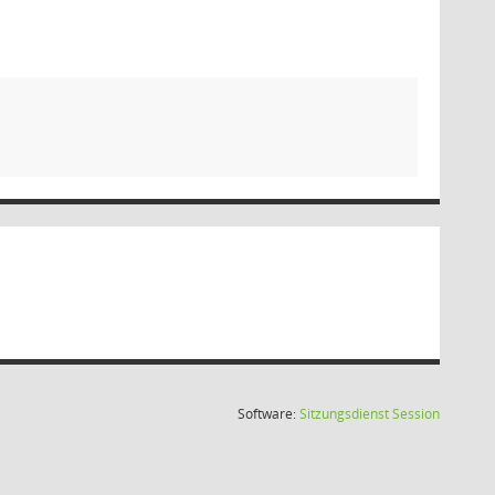
(Wird in
Software:
Sitzungsdienst
Session