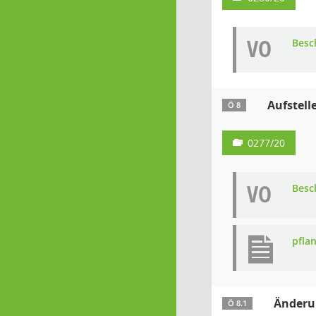
VO
Besc
Aufstell
Ö 8
0277/20
VO
Besc
pfla
Änderu
Ö 8.1