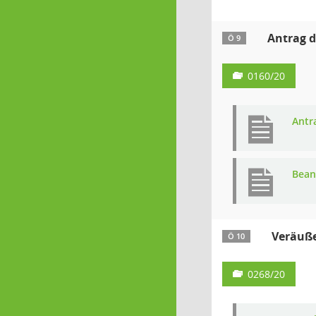
Antrag d
Ö 9
0160/20
Antr
Bean
Veräuße
Ö 10
0268/20