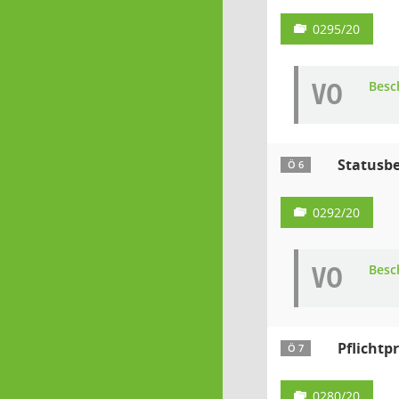
0295/20
VO
Besc
Statusbe
Ö 6
0292/20
VO
Besc
Pflichtp
Ö 7
0280/20