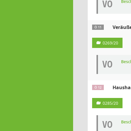
VO
Besc
Veräuße
Ö 11
0269/20
VO
Besc
Haushal
Ö 12
0285/20
VO
Besc