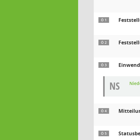
Feststel
Ö 1
Feststel
Ö 2
Einwendu
Ö 3
NS
Nied
Mitteilu
Ö 4
Statusbe
Ö 5