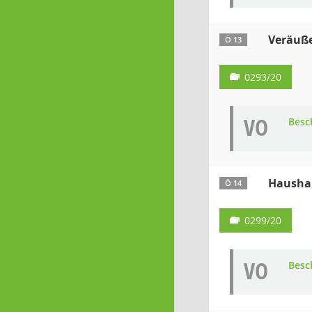
Veräuße
Ö 13
0293/20
VO
Besc
Hausha
Ö 14
0299/20
VO
Besc