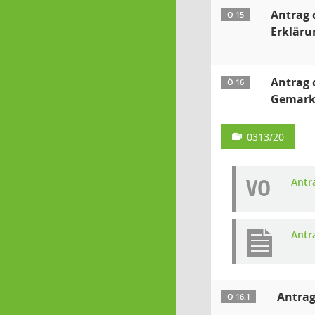
Antrag 
Ö 15
Erkläru
Antrag 
Ö 16
Gemarku
0313/20
VO
Antr
Antr
Antrag
Ö 16.1