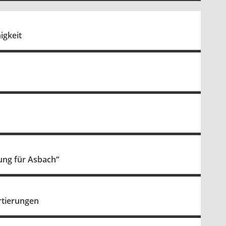
igkeit
ng für Asbach“
rtierungen