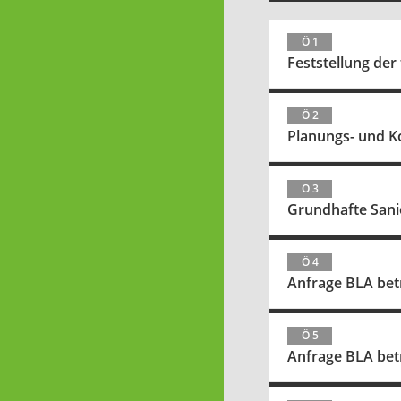
Ö 1
Feststellung der
Ö 2
Planungs- und K
Ö 3
Grundhafte Sani
Ö 4
Anfrage BLA bet
Ö 5
Anfrage BLA bet