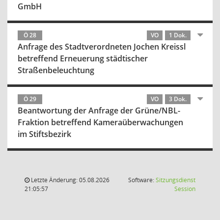
GmbH
Ö 28
VO
1 Dok.
Anfrage des Stadtverordneten Jochen Kreissl
betreffend Erneuerung städtischer
Straßenbeleuchtung
Ö 29
VO
3 Dok.
Beantwortung der Anfrage der Grüne/NBL-
Fraktion betreffend Kameraüberwachungen
im Stiftsbezirk
Letzte Änderung: 05.08.2026
Software:
Sitzungsdienst
(Wird in
21:05:57
Session