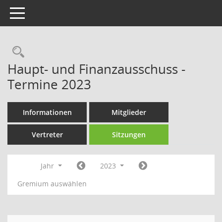
Toggle navigation
Rechercheauswahl
Haupt- und Finanzausschuss -
Termine 2023
Informationen
Mitglieder
Vertreter
Sitzungen
Jahr
2023
Gremium auswählen