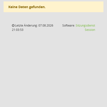
Keine Daten gefunden.
Letzte Änderung: 07.08.2026
Software:
Sitzungsdienst
(Wird in
21:03:53
Session