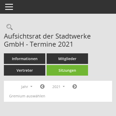
Toggle navigation
Rechercheauswahl
Aufsichtsrat der Stadtwerke
GmbH - Termine 2021
Informationen
Mitglieder
Vertreter
Sitzungen
Jahr
2021
Gremium auswählen