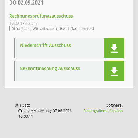
DO
02.09.2021
Rechnungsprüfungsausschuss
17:30-17:53 Uhr
Stadthalle, Wittastraße 5, 36251 Bad Hersfeld
Niederschrift Ausschuss
Bekanntmachung Ausschuss
1 Satz
Software:
(Wird in
Letzte Änderung: 07.08.2026
Sitzungsdienst
Session
12:03:11