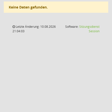
Keine Daten gefunden.
Letzte Änderung: 10.08.2026
Software:
Sitzungsdienst
(Wird in
21:04:03
Session