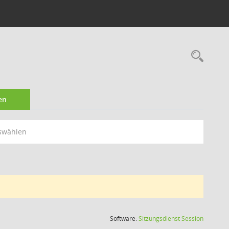
Rec
en
swählen
(Wird in
Software:
Sitzungsdienst
Session