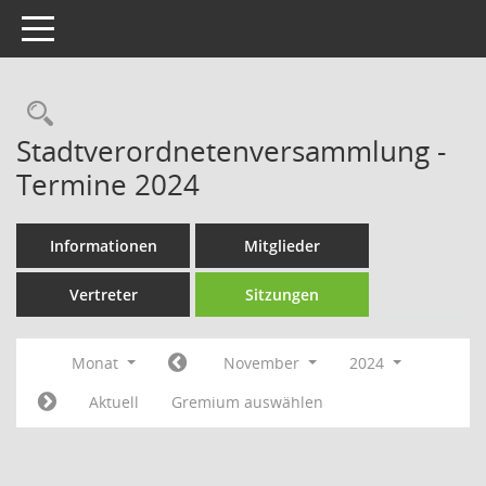
Toggle navigation
Rechercheauswahl
Stadtverordnetenversammlung -
Termine 2024
Informationen
Mitglieder
Vertreter
Sitzungen
Monat
November
2024
Aktuell
Gremium auswählen