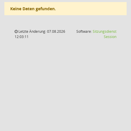
Keine Daten gefunden.
Letzte Änderung: 07.08.2026
Software:
Sitzungsdienst
(Wird in
12:03:11
Session