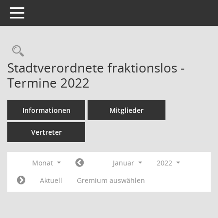
Toggle navigation
Rechercheauswahl
Stadtverordnete fraktionslos -
Termine 2022
Informationen
Mitglieder
Vertreter
Monat
Januar
2022
Aktuell
Gremium auswählen