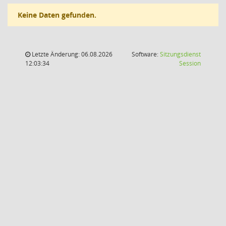
Keine Daten gefunden.
Letzte Änderung: 06.08.2026
Software:
Sitzungsdienst
(Wird in
12:03:34
Session