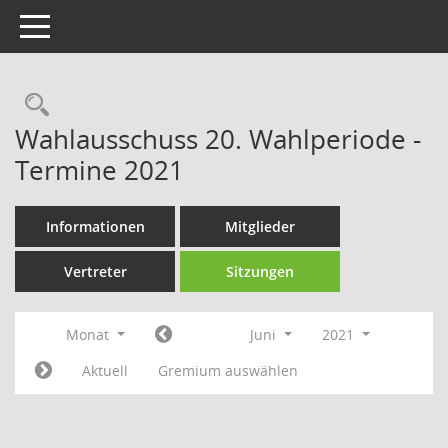
Toggle navigation
Rechercheauswahl
Wahlausschuss 20. Wahlperiode -
Termine 2021
Informationen
Mitglieder
Vertreter
Sitzungen
Monat
Juni
2021
Aktuell
Gremium auswählen