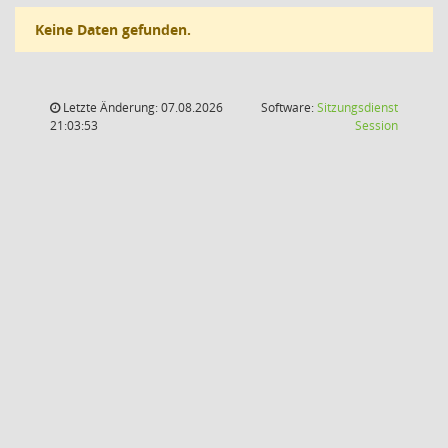
Keine Daten gefunden.
Letzte Änderung: 07.08.2026
Software:
Sitzungsdienst
(Wird in
21:03:53
Session