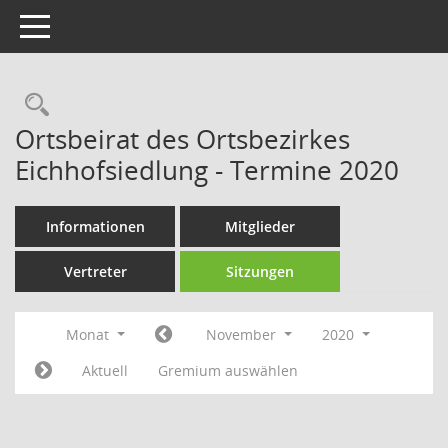
Toggle navigation
Rechercheauswahl
Ortsbeirat des Ortsbezirkes
Eichhofsiedlung - Termine 2020
Informationen
Mitglieder
Vertreter
Sitzungen
Monat
November
2020
Aktuell
Gremium auswählen