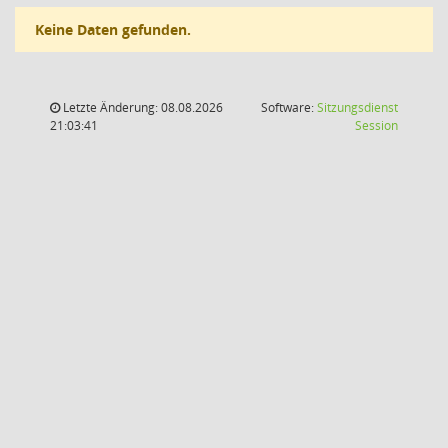
Keine Daten gefunden.
Letzte Änderung: 08.08.2026
Software:
Sitzungsdienst
(Wird in
21:03:41
Session