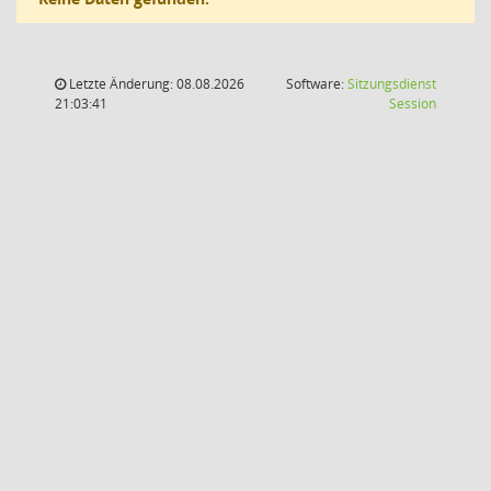
Letzte Änderung: 08.08.2026
Software:
Sitzungsdienst
(Wird in
21:03:41
Session