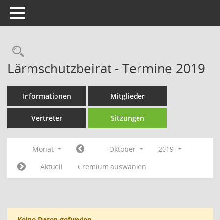
Toggle navigation
Rechercheauswahl
Lärmschutzbeirat - Termine 2019
Informationen
Mitglieder
Vertreter
Sitzungen
Monat
Oktober
2019
Aktuell
Gremium auswählen
Keine Daten gefunden.