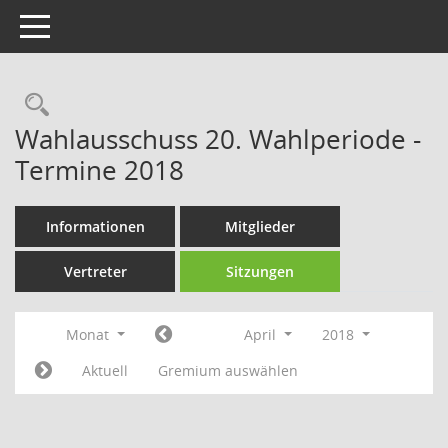
Toggle navigation
Rechercheauswahl
Wahlausschuss 20. Wahlperiode -
Termine 2018
Informationen
Mitglieder
Vertreter
Sitzungen
Monat
April
2018
Aktuell
Gremium auswählen