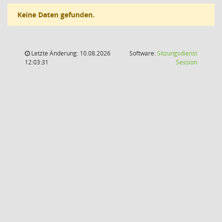
Keine Daten gefunden.
Letzte Änderung: 10.08.2026
Software:
Sitzungsdienst
(Wird in
12:03:31
Session