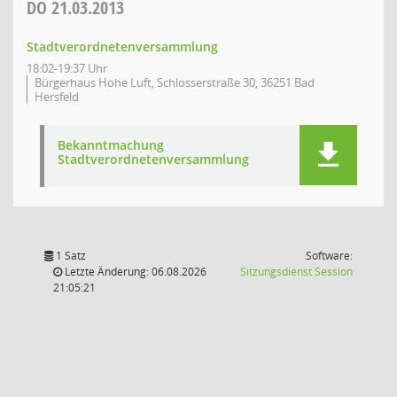
DO
21.03.2013
Stadtverordnetenversammlung
18:02-19:37 Uhr
Bürgerhaus Hohe Luft, Schlosserstraße 30, 36251 Bad
Hersfeld
Bekanntmachung
Stadtverordnetenversammlung
1 Satz
Software:
(Wird in
Letzte Änderung: 06.08.2026
Sitzungsdienst
Session
21:05:21