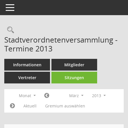
Toggle navigation
Rechercheauswahl
Stadtverordnetenversammlung -
Termine 2013
Informationen
Mitglieder
Vertreter
Sitzungen
Monat
März
2013
Aktuell
Gremium auswählen