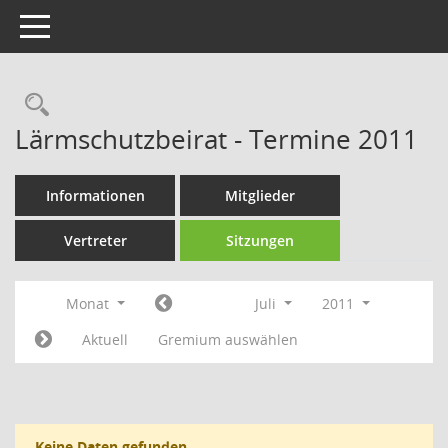
Toggle navigation
Rechercheauswahl
Lärmschutzbeirat - Termine 2011
Informationen
Mitglieder
Vertreter
Sitzungen
Monat
Juli
2011
Aktuell
Gremium auswählen
Keine Daten gefunden.