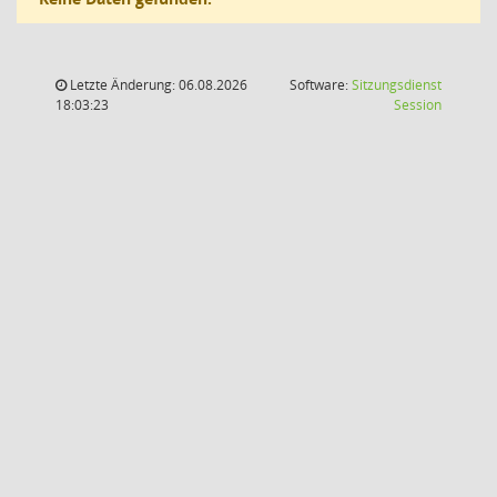
Letzte Änderung: 06.08.2026
Software:
Sitzungsdienst
(Wird in
18:03:23
Session