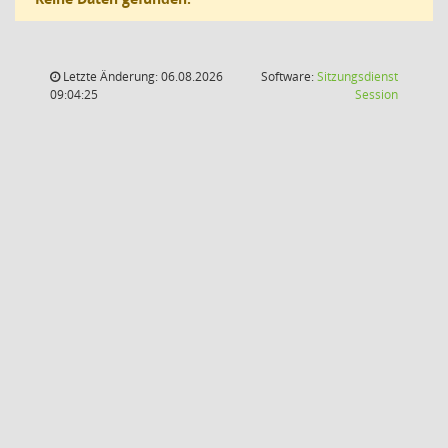
Letzte Änderung: 06.08.2026
Software:
Sitzungsdienst
(Wird in
09:04:25
Session