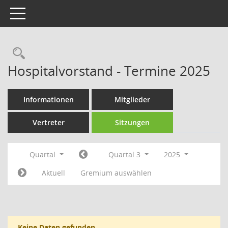
Toggle navigation
Rechercheauswahl
Hospitalvorstand - Termine 2025
Informationen
Mitglieder
Vertreter
Sitzungen
Quartal
Quartal 3
2025
Aktuell
Gremium auswählen
Keine Daten gefunden.