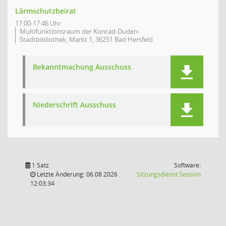
Lärmschutzbeirat
17:00-17:46 Uhr
Multifunktionsraum der Konrad-Duden-
Stadtbibliothek, Markt 1, 36251 Bad Hersfeld
Bekanntmachung Ausschuss
Niederschrift Ausschuss
1 Satz
Software:
(Wird in
Letzte Änderung: 06.08.2026
Sitzungsdienst
Session
12:03:34