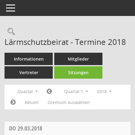
Toggle navigation
Rechercheauswahl
Lärmschutzbeirat - Termine 2018
Informationen
Mitglieder
Vertreter
Sitzungen
Quartal
Quartal 1
2018
Aktuell
Gremium auswählen
DO
29.03.2018