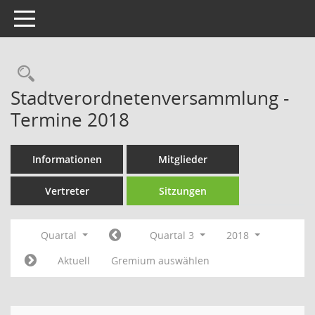
Toggle navigation
Rechercheauswahl
Stadtverordnetenversammlung -
Termine 2018
Informationen
Mitglieder
Vertreter
Sitzungen
Quartal
Quartal 3
2018
Aktuell
Gremium auswählen