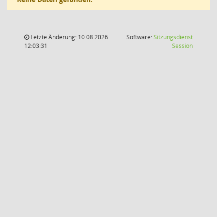
Letzte Änderung: 10.08.2026
Software:
Sitzungsdienst
(Wird in
12:03:31
Session