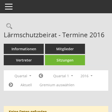
Toggle navigation
Rechercheauswahl
Lärmschutzbeirat - Termine 2016
Informationen
Mitglieder
Vertreter
Sitzungen
Quartal
Quartal 1
2016
Aktuell
Gremium auswählen
Keine Daten gefunden.