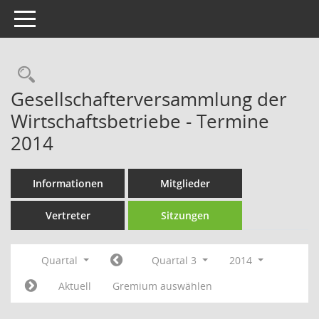
Toggle navigation
Rechercheauswahl
Gesellschafterversammlung der
Wirtschaftsbetriebe - Termine
2014
Informationen
Mitglieder
Vertreter
Sitzungen
Quartal
Quartal 3
2014
Aktuell
Gremium auswählen