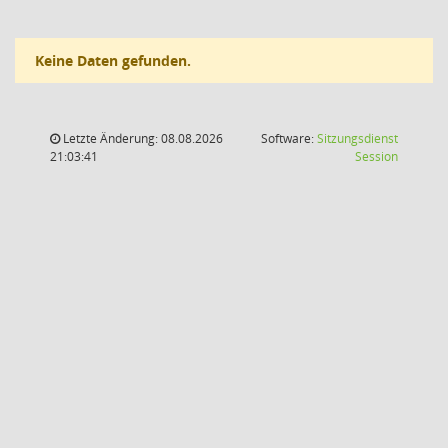
Keine Daten gefunden.
Letzte Änderung: 08.08.2026
Software:
Sitzungsdienst
(Wird in
21:03:41
Session