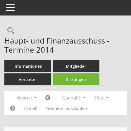
Toggle navigation
Rechercheauswahl
Haupt- und Finanzausschuss -
Termine 2014
Informationen
Mitglieder
Vertreter
Sitzungen
Quartal
Quartal 2
2014
Aktuell
Gremium auswählen